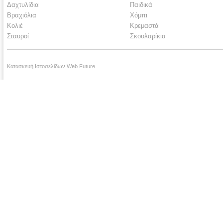
Δαχτυλίδια
Παιδικά
Βραχιόλια
Χόμπι
Κολιέ
Κρεμαστά
Σταυροί
Σκουλαρίκια
Κατασκευή Ιστοσελίδων Web Future