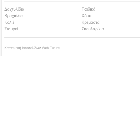
Δαχτυλίδια
Παιδικά
Βραχιόλια
Χόμπι
Κολιέ
Κρεμαστά
Σταυροί
Σκουλαρίκια
Κατασκευή Ιστοσελίδων Web Future